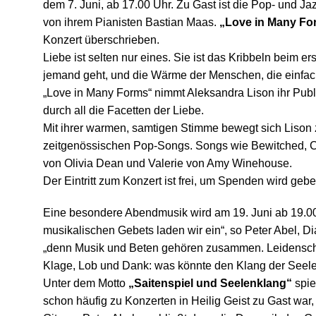
dem 7. Juni, ab 17.00 Uhr. Zu Gast ist die Pop- und Ja
von ihrem Pianisten Bastian Maas.
„Love in Many Fo
Konzert überschrieben.
Liebe ist selten nur eines. Sie ist das Kribbeln beim erst
jemand geht, und die Wärme der Menschen, die einfac
„Love in Many Forms“ nimmt Aleksandra Lison ihr Publ
durch all die Facetten der Liebe.
Mit ihrer warmen, samtigen Stimme bewegt sich Lison
zeitgenössischen Pop-Songs. Songs wie Bewitched, Cry
von Olivia Dean und Valerie von Amy Winehouse.
Der Eintritt zum Konzert ist frei, um Spenden wird gebe
Eine besondere
Abendmusik wird am 19. Juni ab 19.0
musikalischen Gebets laden wir ein“, so Peter Abel, 
„denn Musik und Beten gehören zusammen. Leidensch
Klage, Lob und Dank: was könnte den Klang der Seele
Unter dem Motto
„Saitenspiel und Seelenklang“
spie
schon häufig zu Konzerten in Heilig Geist zu Gast war,