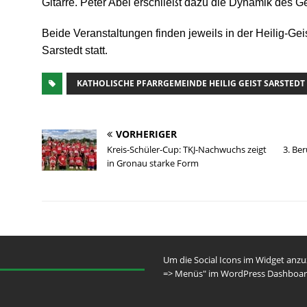
Gitarre. Peter Abel erschließt dazu die Dynamik des G
Beide Veranstaltungen finden jeweils in der Heilig-Geis
Sarstedt statt.
KATHOLISCHE PFARRGEMEINDE HEILIG GEIST SARSTEDT
VORHERIGER
Kreis-Schüler-Cup: TKJ-Nachwuchs zeigt
3. Be
in Gronau starke Form
Um die Social Icons im Widget anz
=> Menüs" im WordPress Dashboar