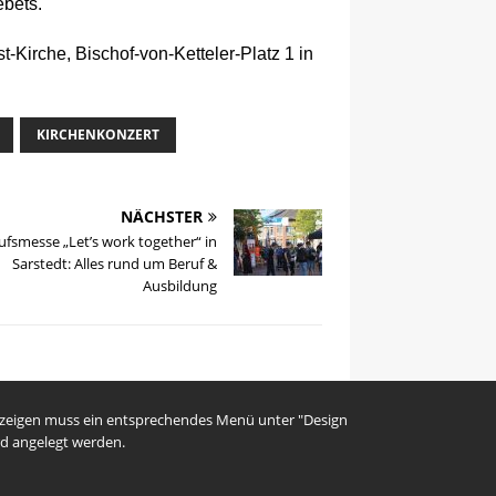
ebets.
t-Kirche, Bischof-von-Ketteler-Platz 1 in
KIRCHENKONZERT
NÄCHSTER
rufsmesse „Let’s work together“ in
Sarstedt: Alles rund um Beruf &
Ausbildung
uzeigen muss ein entsprechendes Menü unter "Design
d angelegt werden.