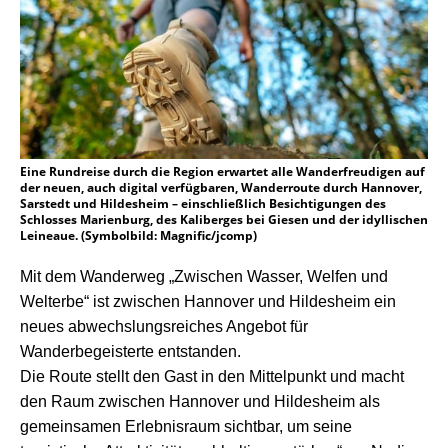
Eine Rundreise durch die Region erwartet alle Wanderfreudigen auf
der neuen, auch digital verfügbaren, Wanderroute durch Hannover,
Sarstedt und Hildesheim – einschließlich Besichtigungen des
Schlosses Marienburg, des Kaliberges bei Giesen und der idyllischen
Leineaue. (Symbolbild: Magnific/jcomp)
Mit dem Wanderweg „Zwischen Wasser, Welfen und
Welterbe“ ist zwischen Hannover und Hildesheim ein
neues abwechslungsreiches Angebot für
Wanderbegeisterte entstanden.
Die Route stellt den Gast in den Mittelpunkt und macht
den Raum zwischen Hannover und Hildesheim als
gemeinsamen Erlebnisraum sichtbar, um seine