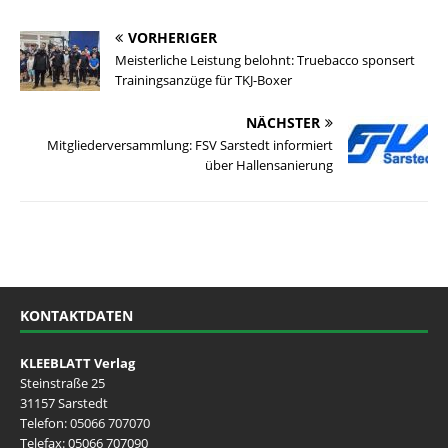
VORHERIGER
Meisterliche Leistung belohnt: Truebacco sponsert
Trainingsanzüge für TKJ-Boxer
NÄCHSTER
Mitgliederversammlung: FSV Sarstedt informiert
über Hallensanierung
KONTAKTDATEN
KLEEBLATT Verlag
Steinstraße 25
31157 Sarstedt
Telefon:
05066 707070
Telefax: 05066 707090