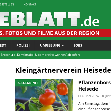
EBSSTELLEN
KONTAKT
EDT
POLIZEI
UMGEBUNG
JOBS
 Broschüre „Komfortabel & barrierefrei wohnen“ ab sofort
Kleingärtnerverein Heisede
tet zum Bürgerforum via Telefon
LOKALES
igaretten: Landkreis führt Jugendschutzkontrollen durch
Pflanzenbörs
ALLGEMEINES
Heisede
6. Mai 2024
Just
chichtskreis: Rätsel um Vossenhaus gelöst
LOKALES
Am Samstag, dem 18.
tscheentchen! Jetzt anmelden für die FITNASS-Tour im Innerstebad
eine Pflanzenbörse