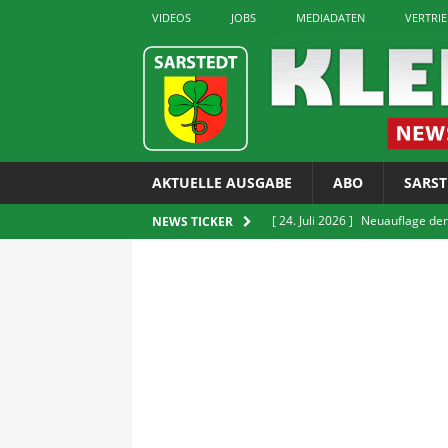
VIDEOS
JOBS
MEDIADATEN
VERTRI
AKTUELLE AUSGABE
ABO
SARST
[ 24. Juli 2026 ]
Neuauflage der
NEWS TICKER
erhältlich
LOKALES
[ 24. Juli 2026 ]
GUT Gruppe bit
[ 24. Juli 2026 ]
Verkauf von E-Z
LOKALES
[ 22. Juli 2026 ]
Sarstedter Ges
[ 24. Juli 2026 ]
Rettet die Quie