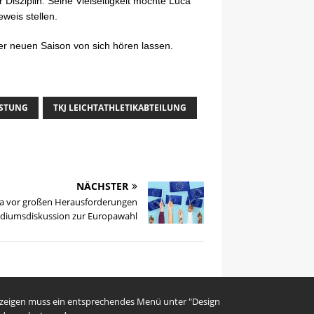
 Disziplin. Seine Vielseitigkeit möchte Luca
weis stellen.
der neuen Saison von sich hören lassen.
ISTUNG
TKJ LEICHTATHLETIKABTEILUNG
NÄCHSTER
a vor großen Herausforderungen
odiumsdiskussion zur Europawahl
uzeigen muss ein entsprechendes Menü unter "Design