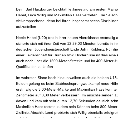
Beim Bad Harzburger Leichtathletikmeeting am ersten Mai wu
Hebel, Luca Willig und Maximilian Hass vertreten. Die Saisone
vielversprechend, denn bei ihren insgesamt sechs Diszipline
aufzustellen:
Neele Hebel (U20) trat in ihrer neuen Altersklasse erstmalig
sicherte sich mit ihrer Zeit von 12:29,03 Minuten bereits in i
deutschen Jugendmeisterschaft Ende Juli in Koblenz. Für die
einer Leidenschaft für Hürden bzw. Hindernisse ist dies eine
auch noch über die 1500-Meter-Strecke und im 400-Meter-H
Qualifikation zu laufen.
Im wahrsten Sinne hoch hinaus wollten auch die beiden U18 A
Beiden gelang es beim Stabhochsprungwettkampf neue Höhen
erstmalig die 3,00-Meter-Marke und Maximilian Hass konnte 
Zentimeter auf 3,30 Meter verbessern. Im anschließenden 100
davon und kam mit sehr guten 12,70 Sekunden deutlich schnell
Maximilian Hass testete zudem sein Können beim 800-Meter-
Ziellinie. Abschließend probierte sich Willig ebenfalls erfolg