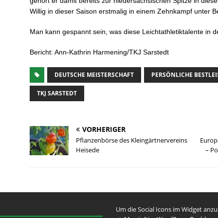
gehört er damit bereits zur niedersächsischen Spitze in dieser
Willig in dieser Saison erstmalig in einem Zehnkampf unter Be
Man kann gespannt sein, was diese Leichtathletiktalente in 
Bericht: Ann-Kathrin Harmening/TKJ Sarstedt
DEUTSCHE MEISTERSCHAFT
PERSÖNLICHE BESTLE
TKJ SARSTEDT
VORHERIGER
Pflanzenbörse des Kleingärtnervereins
Europ
Heisede
– P
Um die Social Icons im Widget anz