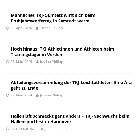
Männliches TKJ-Quintett wirft sich beim
Frühjahrswerfertag in Sarstedt warm
25. April 2024
Justina Philipp
Hoch hinaus: TKJ Athletinnen und Athleten beim
Trainingslager in Verden
25. März 2024
Justina Philipp
Abteilungsversammlung der TKJ-Leichtathleten: Eine Ära
geht zu Ende
22. März 2024
Justina Philipp
Hallenluft schmeckt ganz anders – TKJ-Nachwuchs beim
Hallensportfest in Hannover
27. Februar 2024
Justina Philipp