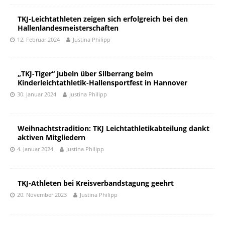
TKJ-Leichtathleten zeigen sich erfolgreich bei den
Hallenlandesmeisterschaften
12. Februar 2024
Justina Philipp
„TKJ-Tiger“ jubeln über Silberrang beim
Kinderleichtathletik-Hallensportfest in Hannover
30. Januar 2024
Justina Philipp
Weihnachtstradition: TKJ Leichtathletikabteilung dankt
aktiven Mitgliedern
4. Januar 2024
Justina Philipp
TKJ-Athleten bei Kreisverbandstagung geehrt
20. November 2023
Justina Philipp